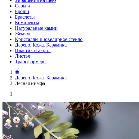
Украшения на шею
Серьги
Броши
Браслеты
Комплекты
Натуральные камни
Жемчуг
Кристаллы и ювелирное стекло
Дерево. Кожа. Керамика
Пластик и акрил
Листья
Трансформеры
Дерево. Кожа. Керамика
Лесная нимфа