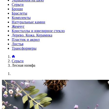
Украшения на шею
Серьги
Броши
Браслеты
Комплекты
Натуральные камни
Жемчуг
Кристаллы и ювелирное стекло
Дерево. Кожа. Керамика
Пластик и акрил
Листья
Трансформеры
Серьги
Лесная нимфа