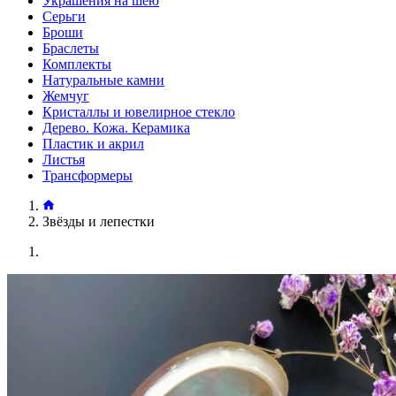
Украшения на шею
Серьги
Броши
Браслеты
Комплекты
Натуральные камни
Жемчуг
Кристаллы и ювелирное стекло
Дерево. Кожа. Керамика
Пластик и акрил
Листья
Трансформеры
Звёзды и лепестки