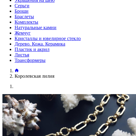
Украшения на шею
Серьги
Броши
Браслеты
Комплекты
Натуральные камни
Жемчуг
Кристаллы и ювелирное стекло
Дерево. Кожа. Керамика
Пластик и акрил
Листья
Трансформеры
Королевская лилия